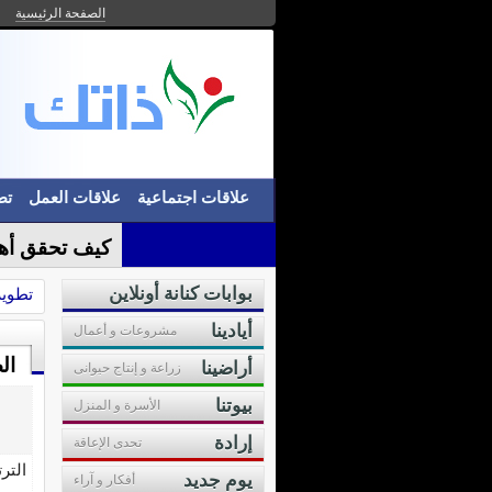
الصفحة الرئيسية
علاقات اجتماعية
علاقات العمل
تط
كيف تحقق أه
بوابات كنانة أونلاين
تطوير
أيادينا
مشروعات و أعمال
ال
أراضينا
زراعة و إنتاج حيوانى
بيوتنا
الأسرة و المنزل
إرادة
تحدى الإعاقة
التر
يوم جديد
أفكار و آراء