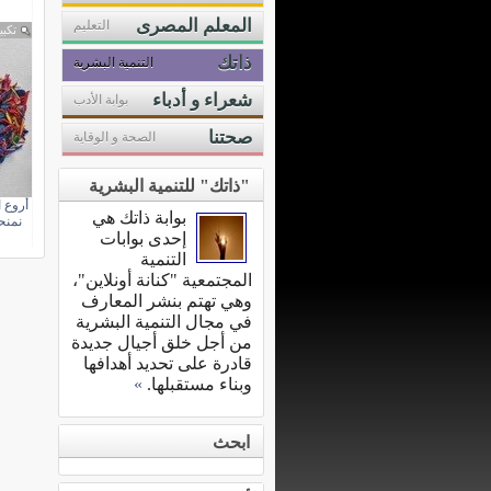
المعلم المصرى
التعليم
تكبي
ذاتك
التنمية البشرية
شعراء و أدباء
بوابة الأدب
صحتنا
الصحة و الوقاية
"ذاتك" للتنمية البشرية
أروع 
بوابة ذاتك هي
نمنح
إحدى بوابات
التنمية
المجتمعية "كنانة أونلاين"،
وهي تهتم بنشر المعارف
في مجال التنمية البشرية
من أجل خلق أجيال جديدة
قادرة على تحديد أهدافها
وبناء مستقبلها.
»
ابحث