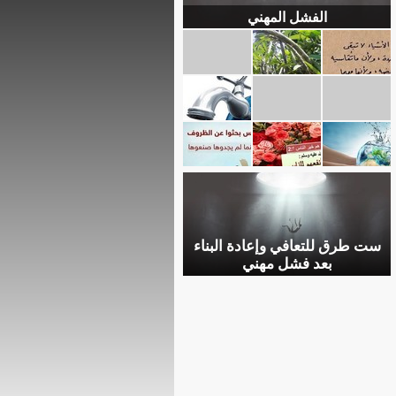
الفشل المهني
ست طرق للتعافي وإعادة البناء
بعد فشل مهني